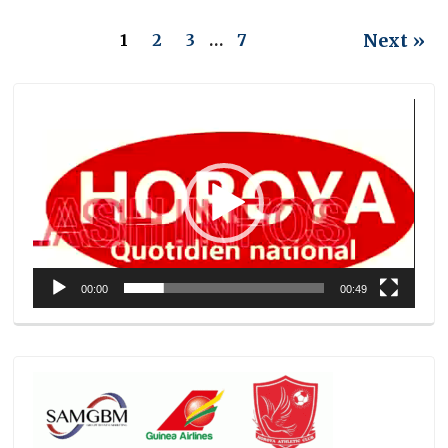
Next »
1
2
3
…
7
Lecteur
vidéo
00:00
00:49