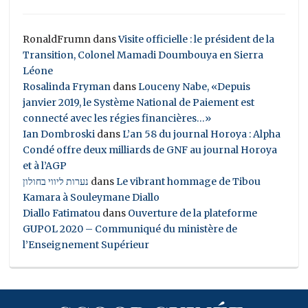
RonaldFrumn
dans
Visite officielle : le président de la
Transition, Colonel Mamadi Doumbouya en Sierra
Léone
Rosalinda Fryman
dans
Louceny Nabe, «Depuis
janvier 2019, le Système National de Paiement est
connecté avec les régies financières…»
Ian Dombroski
dans
L’an 58 du journal Horoya : Alpha
Condé offre deux milliards de GNF au journal Horoya
et à l’AGP
נערות ליווי בחולון
dans
Le vibrant hommage de Tibou
Kamara à Souleymane Diallo
Diallo Fatimatou
dans
Ouverture de la plateforme
GUPOL 2020 – Communiqué du ministère de
l’Enseignement Supérieur