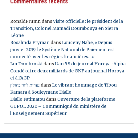
Commentaires récents
RonaldFrumn
dans
Visite officielle : le président de la
Transition, Colonel Mamadi Doumbouya en Sierra
Léone
Rosalinda Fryman
dans
Louceny Nabe, «Depuis
janvier 2019, le Système National de Paiement est
connecté avec les régies financières…»
Ian Dombroski
dans
L’an 58 du journal Horoya : Alpha
Condé offre deux milliards de GNF au journal Horoya
et à l’AGP
נערות ליווי בחולון
dans
Le vibrant hommage de Tibou
Kamara à Souleymane Diallo
Diallo Fatimatou
dans
Ouverture de la plateforme
GUPOL 2020 – Communiqué du ministère de
l’Enseignement Supérieur