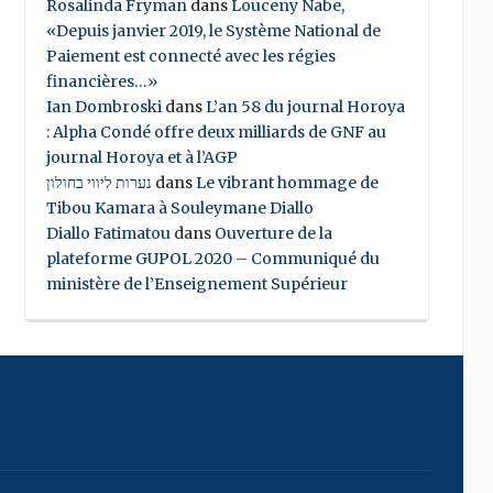
Rosalinda Fryman
dans
Louceny Nabe,
«Depuis janvier 2019, le Système National de
Paiement est connecté avec les régies
financières…»
Ian Dombroski
dans
L’an 58 du journal Horoya
: Alpha Condé offre deux milliards de GNF au
journal Horoya et à l’AGP
נערות ליווי בחולון
dans
Le vibrant hommage de
Tibou Kamara à Souleymane Diallo
Diallo Fatimatou
dans
Ouverture de la
plateforme GUPOL 2020 – Communiqué du
ministère de l’Enseignement Supérieur