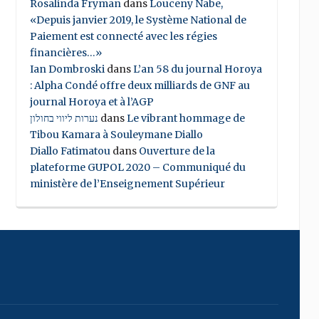
Rosalinda Fryman
dans
Louceny Nabe,
«Depuis janvier 2019, le Système National de
Paiement est connecté avec les régies
financières…»
Ian Dombroski
dans
L’an 58 du journal Horoya
: Alpha Condé offre deux milliards de GNF au
journal Horoya et à l’AGP
נערות ליווי בחולון
dans
Le vibrant hommage de
Tibou Kamara à Souleymane Diallo
Diallo Fatimatou
dans
Ouverture de la
plateforme GUPOL 2020 – Communiqué du
ministère de l’Enseignement Supérieur