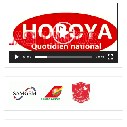
Lecteur
vidéo
00:00
00:49