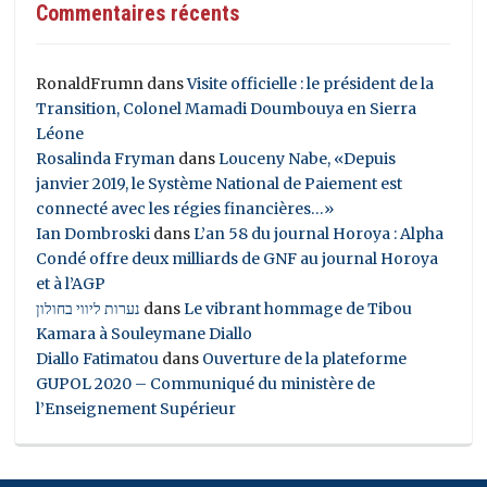
Commentaires récents
RonaldFrumn
dans
Visite officielle : le président de la
Transition, Colonel Mamadi Doumbouya en Sierra
Léone
Rosalinda Fryman
dans
Louceny Nabe, «Depuis
janvier 2019, le Système National de Paiement est
connecté avec les régies financières…»
Ian Dombroski
dans
L’an 58 du journal Horoya : Alpha
Condé offre deux milliards de GNF au journal Horoya
et à l’AGP
נערות ליווי בחולון
dans
Le vibrant hommage de Tibou
Kamara à Souleymane Diallo
Diallo Fatimatou
dans
Ouverture de la plateforme
GUPOL 2020 – Communiqué du ministère de
l’Enseignement Supérieur