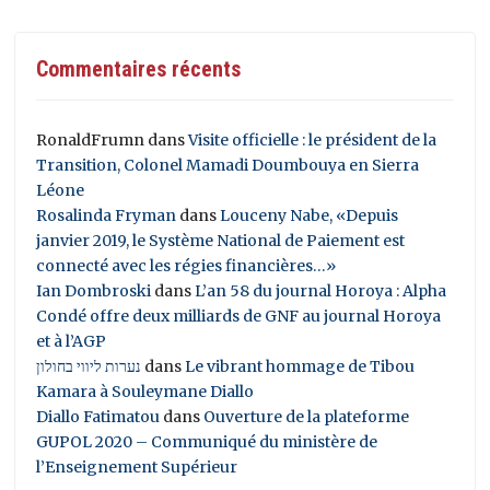
Commentaires récents
RonaldFrumn
dans
Visite officielle : le président de la
Transition, Colonel Mamadi Doumbouya en Sierra
Léone
Rosalinda Fryman
dans
Louceny Nabe, «Depuis
janvier 2019, le Système National de Paiement est
connecté avec les régies financières…»
Ian Dombroski
dans
L’an 58 du journal Horoya : Alpha
Condé offre deux milliards de GNF au journal Horoya
et à l’AGP
נערות ליווי בחולון
dans
Le vibrant hommage de Tibou
Kamara à Souleymane Diallo
Diallo Fatimatou
dans
Ouverture de la plateforme
GUPOL 2020 – Communiqué du ministère de
l’Enseignement Supérieur