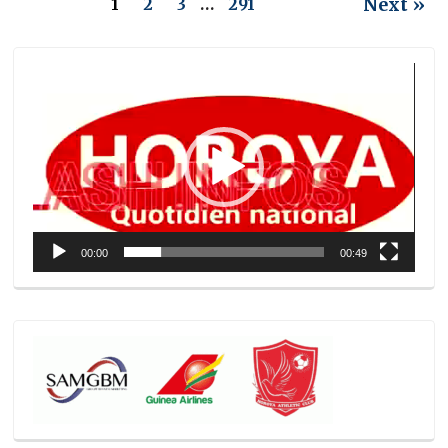
Next »
1
2
3
…
291
Lecteur
vidéo
00:00
00:49