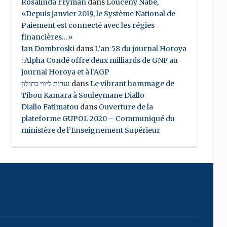
Rosalinda Fryman
dans
Louceny Nabe,
«Depuis janvier 2019, le Système National de
Paiement est connecté avec les régies
financières…»
Ian Dombroski
dans
L’an 58 du journal Horoya
: Alpha Condé offre deux milliards de GNF au
journal Horoya et à l’AGP
נערות ליווי בחולון
dans
Le vibrant hommage de
Tibou Kamara à Souleymane Diallo
Diallo Fatimatou
dans
Ouverture de la
plateforme GUPOL 2020 – Communiqué du
ministère de l’Enseignement Supérieur