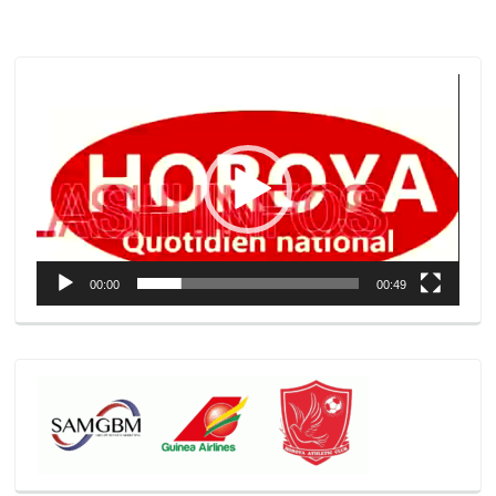
Lecteur
vidéo
00:00
00:49