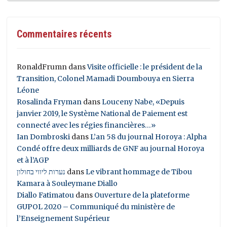
Commentaires récents
RonaldFrumn
dans
Visite officielle : le président de la
Transition, Colonel Mamadi Doumbouya en Sierra
Léone
Rosalinda Fryman
dans
Louceny Nabe, «Depuis
janvier 2019, le Système National de Paiement est
connecté avec les régies financières…»
Ian Dombroski
dans
L’an 58 du journal Horoya : Alpha
Condé offre deux milliards de GNF au journal Horoya
et à l’AGP
נערות ליווי בחולון
dans
Le vibrant hommage de Tibou
Kamara à Souleymane Diallo
Diallo Fatimatou
dans
Ouverture de la plateforme
GUPOL 2020 – Communiqué du ministère de
l’Enseignement Supérieur