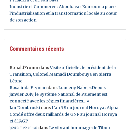
Président et de son pays.
Industrie et Commerce : Aboubacar Kourouma place
l’industrialisation et la transformation locale au cœur
de son action
Commentaires récents
RonaldFrumn
dans
Visite officielle : le président de la
Transition, Colonel Mamadi Doumbouya en Sierra
Léone
Rosalinda Fryman
dans
Louceny Nabe, «Depuis
janvier 2019, le Système National de Paiement est
connecté avec les régies financières…»
Ian Dombroski
dans
L’an 58 du journal Horoya : Alpha
Condé offre deux milliards de GNF au journal Horoya
et à l’AGP
נערות ליווי בחולון
dans
Le vibrant hommage de Tibou