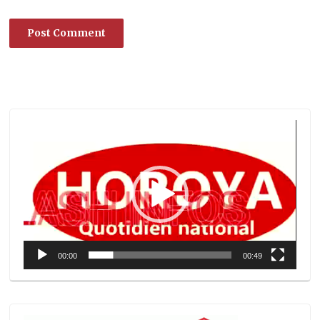
Lecteur
vidéo
00:00
00:49