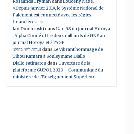
Rosalinda Fryman
dans
Louceny Nabe,
«Depuis janvier 2019, le Système National de
Paiement est connecté avec les régies
financières…»
Ian Dombroski
dans
L’an 58 du journal Horoya
: Alpha Condé offre deux milliards de GNF au
journal Horoya et à l’AGP
נערות ליווי בחולון
dans
Le vibrant hommage de
Tibou Kamara à Souleymane Diallo
Diallo Fatimatou
dans
Ouverture de la
plateforme GUPOL 2020 – Communiqué du
ministère de l’Enseignement Supérieur