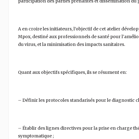
participation des parties prenantes et dissémination du gu
A en croire les initiateurs, l’objectif de cet atelier déve
Mpox, destiné aux professionnels de santé pour l’amélior
du virus, et la minimisation des impacts sanitaires.
Quant aux objectifs spécifiques, ils se résument en:
– Définir les protocoles standarisés pour le diagnostic c
– Établir des lignes directives pour la prise en charge th
symptomatique ;