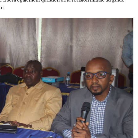
l sera également question de la révision initiale du guide
on.