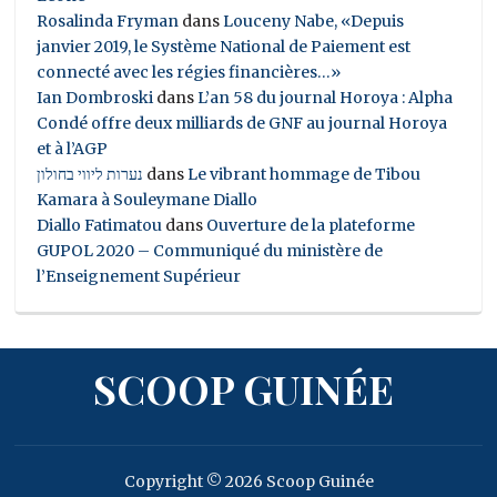
Rosalinda Fryman
dans
Louceny Nabe, «Depuis
janvier 2019, le Système National de Paiement est
connecté avec les régies financières…»
Ian Dombroski
dans
L’an 58 du journal Horoya : Alpha
Condé offre deux milliards de GNF au journal Horoya
et à l’AGP
נערות ליווי בחולון
dans
Le vibrant hommage de Tibou
Kamara à Souleymane Diallo
Diallo Fatimatou
dans
Ouverture de la plateforme
GUPOL 2020 – Communiqué du ministère de
l’Enseignement Supérieur
SCOOP GUINÉE
Copyright © 2026 Scoop Guinée