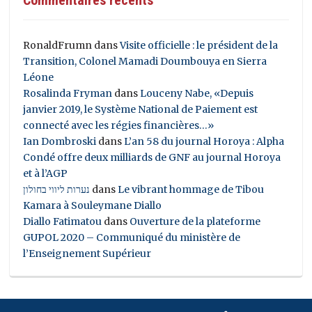
RonaldFrumn
dans
Visite officielle : le président de la
Transition, Colonel Mamadi Doumbouya en Sierra
Léone
Rosalinda Fryman
dans
Louceny Nabe, «Depuis
janvier 2019, le Système National de Paiement est
connecté avec les régies financières…»
Ian Dombroski
dans
L’an 58 du journal Horoya : Alpha
Condé offre deux milliards de GNF au journal Horoya
et à l’AGP
נערות ליווי בחולון
dans
Le vibrant hommage de Tibou
Kamara à Souleymane Diallo
Diallo Fatimatou
dans
Ouverture de la plateforme
GUPOL 2020 – Communiqué du ministère de
l’Enseignement Supérieur