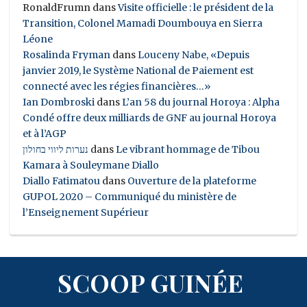
RonaldFrumn
dans
Visite officielle : le président de la
Transition, Colonel Mamadi Doumbouya en Sierra
Léone
Rosalinda Fryman
dans
Louceny Nabe, «Depuis
janvier 2019, le Système National de Paiement est
connecté avec les régies financières…»
Ian Dombroski
dans
L’an 58 du journal Horoya : Alpha
Condé offre deux milliards de GNF au journal Horoya
et à l’AGP
נערות ליווי בחולון
dans
Le vibrant hommage de Tibou
Kamara à Souleymane Diallo
Diallo Fatimatou
dans
Ouverture de la plateforme
GUPOL 2020 – Communiqué du ministère de
l’Enseignement Supérieur
SCOOP GUINÉE