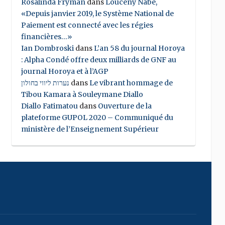
Rosalinda Fryman
dans
Louceny Nabe,
«Depuis janvier 2019, le Système National de
Paiement est connecté avec les régies
financières…»
Ian Dombroski
dans
L’an 58 du journal Horoya
: Alpha Condé offre deux milliards de GNF au
journal Horoya et à l’AGP
נערות ליווי בחולון
dans
Le vibrant hommage de
Tibou Kamara à Souleymane Diallo
Diallo Fatimatou
dans
Ouverture de la
plateforme GUPOL 2020 – Communiqué du
ministère de l’Enseignement Supérieur