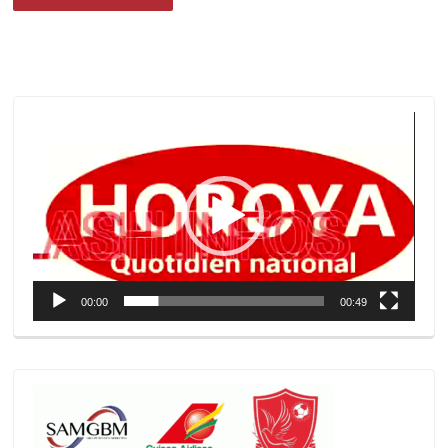
Lecteur
vidéo
00:00
00:49