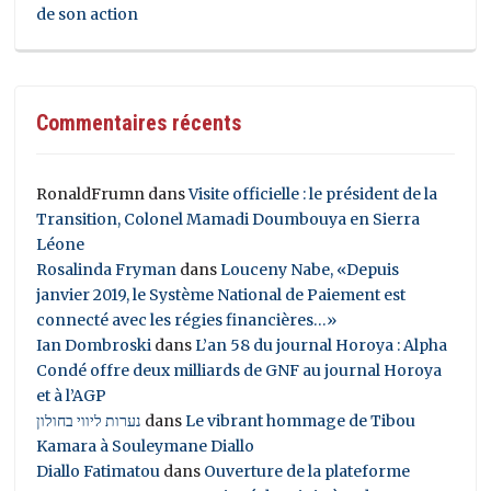
de son action
Commentaires récents
RonaldFrumn
dans
Visite officielle : le président de la
Transition, Colonel Mamadi Doumbouya en Sierra
Léone
Rosalinda Fryman
dans
Louceny Nabe, «Depuis
janvier 2019, le Système National de Paiement est
connecté avec les régies financières…»
Ian Dombroski
dans
L’an 58 du journal Horoya : Alpha
Condé offre deux milliards de GNF au journal Horoya
et à l’AGP
נערות ליווי בחולון
dans
Le vibrant hommage de Tibou
Kamara à Souleymane Diallo
Diallo Fatimatou
dans
Ouverture de la plateforme