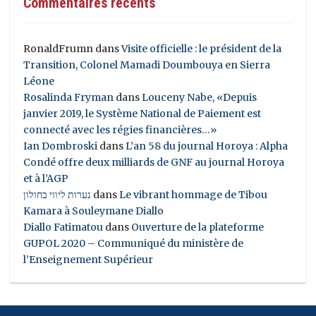
Commentaires récents
RonaldFrumn
dans
Visite officielle : le président de la
Transition, Colonel Mamadi Doumbouya en Sierra
Léone
Rosalinda Fryman
dans
Louceny Nabe, «Depuis
janvier 2019, le Système National de Paiement est
connecté avec les régies financières…»
Ian Dombroski
dans
L’an 58 du journal Horoya : Alpha
Condé offre deux milliards de GNF au journal Horoya
et à l’AGP
נערות ליווי בחולון
dans
Le vibrant hommage de Tibou
Kamara à Souleymane Diallo
Diallo Fatimatou
dans
Ouverture de la plateforme
GUPOL 2020 – Communiqué du ministère de
l’Enseignement Supérieur