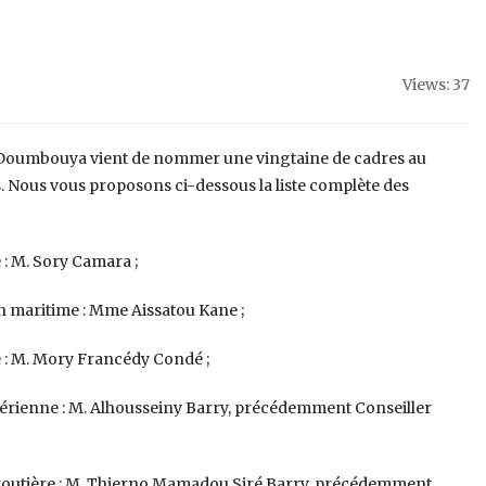
Views: 37
di Doumbouya vient de nommer une vingtaine de cadres au
. Nous vous proposons ci-dessous la liste complète des
 : M. Sory Camara ;
on maritime : Mme Aissatou Kane ;
e : M. Mory Francédy Condé ;
 aérienne : M. Alhousseiny Barry, précédemment Conseiller
é routière : M. Thierno Mamadou Siré Barry, précédemment