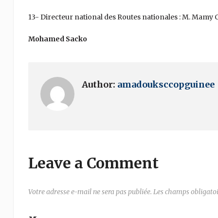
13- Directeur national des Routes nationales : M. Mamy 
Mohamed Sacko
Author:
amadouksccopguinee
Leave a Comment
Votre adresse e-mail ne sera pas publiée.
Les champs obligatoi