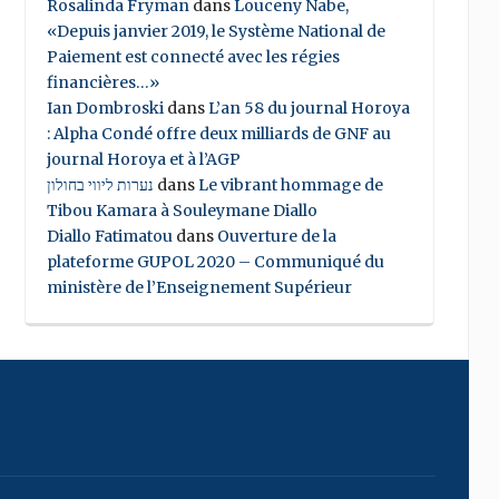
Rosalinda Fryman
dans
Louceny Nabe,
«Depuis janvier 2019, le Système National de
Paiement est connecté avec les régies
financières…»
Ian Dombroski
dans
L’an 58 du journal Horoya
: Alpha Condé offre deux milliards de GNF au
journal Horoya et à l’AGP
נערות ליווי בחולון
dans
Le vibrant hommage de
Tibou Kamara à Souleymane Diallo
Diallo Fatimatou
dans
Ouverture de la
plateforme GUPOL 2020 – Communiqué du
ministère de l’Enseignement Supérieur