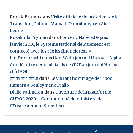
RonaldFrumn
dans
Visite officielle : le président de la
Transition, Colonel Mamadi Doumbouya en Sierra
Léone
Rosalinda Fryman
dans
Louceny Nabe, «Depuis
janvier 2019, le Système National de Paiement est
connecté avec les régies financières…»
Ian Dombroski
dans
L’an 58 du journal Horoya : Alpha
Condé offre deux milliards de GNF au journal Horoya
et à l’AGP
נערות ליווי בחולון
dans
Le vibrant hommage de Tibou
Kamara à Souleymane Diallo
Diallo Fatimatou
dans
Ouverture de la plateforme
GUPOL 2020 – Communiqué du ministère de
l’Enseignement Supérieur