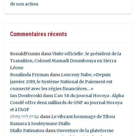
de son action
Commentaires récents
RonaldFrumn
dans
Visite officielle : le président de la
Transition, Colonel Mamadi Doumbouya en Sierra
Léone
Rosalinda Fryman
dans
Louceny Nabe, «Depuis
janvier 2019, le Système National de Paiement est
connecté avec les régies financières…»
Ian Dombroski
dans
L’an 58 du journal Horoya : Alpha
Condé offre deux milliards de GNF au journal Horoya
et à l’AGP
נערות ליווי בחולון
dans
Le vibrant hommage de Tibou
Kamara à Souleymane Diallo
Diallo Fatimatou
dans
Ouverture de la plateforme