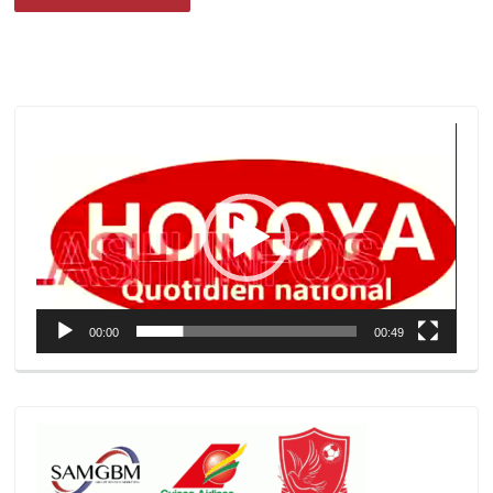
Lecteur
vidéo
00:00
00:49