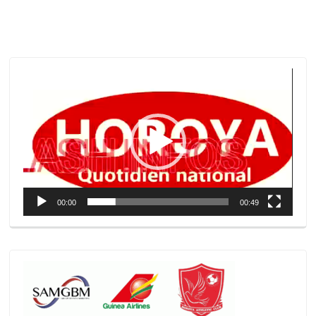
Lecteur
vidéo
00:00
00:49