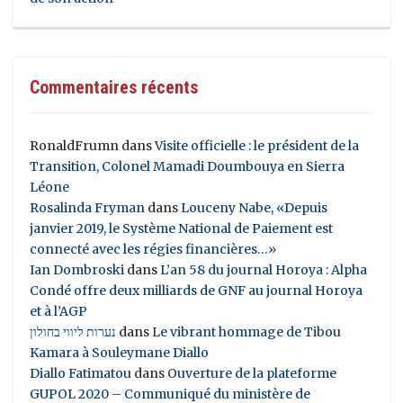
Commentaires récents
RonaldFrumn
dans
Visite officielle : le président de la
Transition, Colonel Mamadi Doumbouya en Sierra
Léone
Rosalinda Fryman
dans
Louceny Nabe, «Depuis
janvier 2019, le Système National de Paiement est
connecté avec les régies financières…»
Ian Dombroski
dans
L’an 58 du journal Horoya : Alpha
Condé offre deux milliards de GNF au journal Horoya
et à l’AGP
נערות ליווי בחולון
dans
Le vibrant hommage de Tibou
Kamara à Souleymane Diallo
Diallo Fatimatou
dans
Ouverture de la plateforme
GUPOL 2020 – Communiqué du ministère de