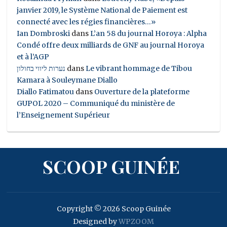
janvier 2019, le Système National de Paiement est
connecté avec les régies financières…»
Ian Dombroski
dans
L’an 58 du journal Horoya : Alpha
Condé offre deux milliards de GNF au journal Horoya
et à l’AGP
נערות ליווי בחולון
dans
Le vibrant hommage de Tibou
Kamara à Souleymane Diallo
Diallo Fatimatou
dans
Ouverture de la plateforme
GUPOL 2020 – Communiqué du ministère de
l’Enseignement Supérieur
SCOOP GUINÉE
Copyright © 2026 Scoop Guinée
Designed by
WPZOOM