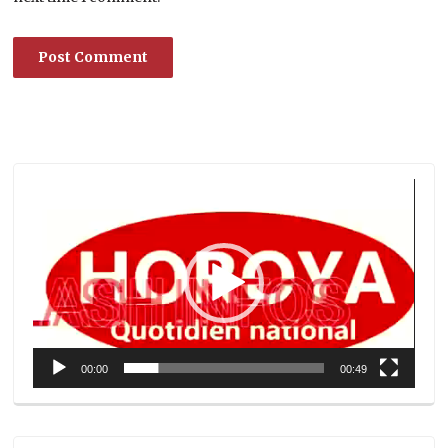
Lecteur
vidéo
00:00
00:49