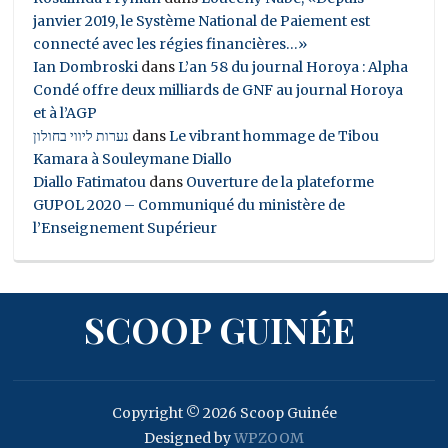
janvier 2019, le Système National de Paiement est
connecté avec les régies financières…»
Ian Dombroski
dans
L’an 58 du journal Horoya : Alpha
Condé offre deux milliards de GNF au journal Horoya
et à l’AGP
נערות ליווי בחולון
dans
Le vibrant hommage de Tibou
Kamara à Souleymane Diallo
Diallo Fatimatou
dans
Ouverture de la plateforme
GUPOL 2020 – Communiqué du ministère de
l’Enseignement Supérieur
SCOOP GUINÉE
Copyright © 2026 Scoop Guinée
Designed by
WPZOOM