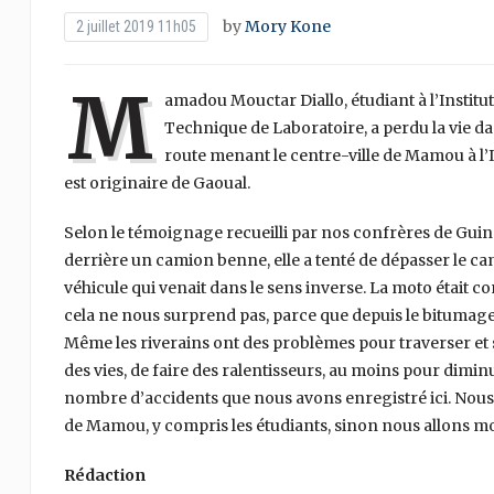
by
Mory Kone
2 juillet 2019 11h05
M
amadou Mouctar Diallo, étudiant à l’Insti
Technique de Laboratoire, a perdu la vie dan
route menant le centre-ville de Mamou à l’
est originaire de Gaoual.
Selon le témoignage recueilli par nos confrères de Guiné
derrière un camion benne, elle a tenté de dépasser le cam
véhicule qui venait dans le sens inverse. La moto était c
cela ne nous surprend pas, parce que depuis le bitumage
Même les riverains ont des problèmes pour traverser et
des vies, de faire des ralentisseurs, au moins pour dimin
nombre d’accidents que nous avons enregistré ici. Nous
de Mamou, y compris les étudiants, sinon nous allons mo
Rédaction