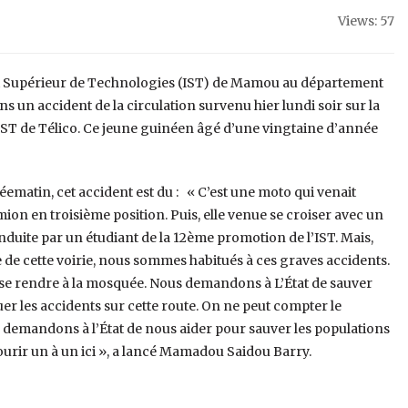
Views: 57
tut Supérieur de Technologies (IST) de Mamou au département
s un accident de la circulation survenu hier lundi soir sur la
IST de Télico. Ce jeune guinéen âgé d’une vingtaine d’année
ematin, cet accident est du : « C’est une moto qui venait
ion en troisième position. Puis, elle venue se croiser avec un
onduite par un étudiant de la 12ème promotion de l’IST. Mais,
 de cette voirie, nous sommes habitués à ces graves accidents.
 se rendre à la mosquée. Nous demandons à L’État de sauver
uer les accidents sur cette route. On ne peut compter le
 demandons à l’État de nous aider pour sauver les populations
urir un à un ici », a lancé Mamadou Saidou Barry.