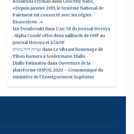
Rosalinda Fryman
dans
Louceny Nabe,
«Depuis janvier 2019, le Système National de
Paiement est connecté avec les régies
financières…»
Ian Dombroski
dans
L’an 58 du journal Horoya
: Alpha Condé offre deux milliards de GNF au
journal Horoya et à l’AGP
נערות ליווי בחולון
dans
Le vibrant hommage de
Tibou Kamara à Souleymane Diallo
Diallo Fatimatou
dans
Ouverture de la
plateforme GUPOL 2020 – Communiqué du
ministère de l’Enseignement Supérieur