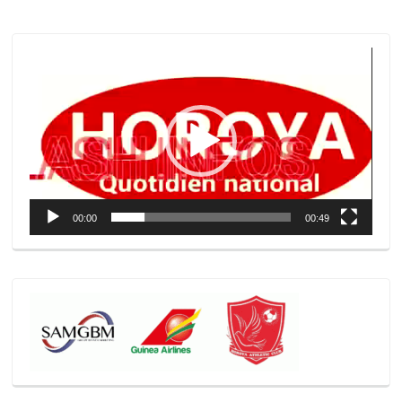
Lecteur
vidéo
00:00
00:49