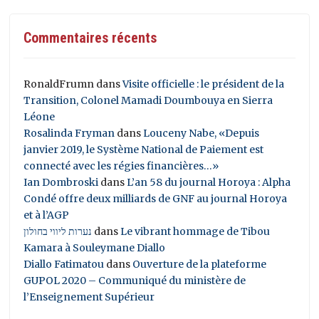
Commentaires récents
RonaldFrumn
dans
Visite officielle : le président de la
Transition, Colonel Mamadi Doumbouya en Sierra
Léone
Rosalinda Fryman
dans
Louceny Nabe, «Depuis
janvier 2019, le Système National de Paiement est
connecté avec les régies financières…»
Ian Dombroski
dans
L’an 58 du journal Horoya : Alpha
Condé offre deux milliards de GNF au journal Horoya
et à l’AGP
נערות ליווי בחולון
dans
Le vibrant hommage de Tibou
Kamara à Souleymane Diallo
Diallo Fatimatou
dans
Ouverture de la plateforme
GUPOL 2020 – Communiqué du ministère de
l’Enseignement Supérieur