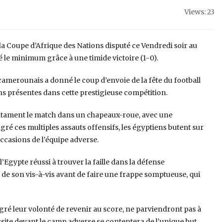
Views: 23
la Coupe d’Afrique des Nations disputé ce Vendredi soir au
ré le minimum grâce à une timide victoire (1-0).
 camerounais a donné le coup d’envoie de la fête du football
ns présentes dans cette prestigieuse compétition.
ntament le match dans un chapeaux-roue, avec une
gré ces multiples assauts offensifs, les égyptiens butent sur
ccasions de l’équipe adverse.
’Egypte réussi à trouver la faille dans la défense
 son vis-à-vis avant de faire une frappe somptueuse, qui
gré leur volonté de revenir au score, ne parviendront pas à
ite devant le camp adverse se contentera de l’unique but