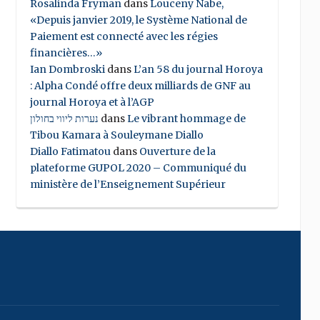
Rosalinda Fryman
dans
Louceny Nabe,
«Depuis janvier 2019, le Système National de
Paiement est connecté avec les régies
financières…»
Ian Dombroski
dans
L’an 58 du journal Horoya
: Alpha Condé offre deux milliards de GNF au
journal Horoya et à l’AGP
נערות ליווי בחולון
dans
Le vibrant hommage de
Tibou Kamara à Souleymane Diallo
Diallo Fatimatou
dans
Ouverture de la
plateforme GUPOL 2020 – Communiqué du
ministère de l’Enseignement Supérieur