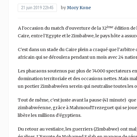
by
Mory Kone
21 juin 2019 22h45
ème
A l’occasion du match d’ouverture de la 32
édition de 
Caire, entre l’Egypte et le Zimbabwe, le pays hôte a assu
C’est dans un stade du Caire plein a craqué que l’arbitre
africain qui se déroulera pendant un mois avec 24 natio
Les pharaons soutenus par plus de 74000 spectateurs e
domination territoriale et des occasions nettes. Mais mal
un portier Zimbabwéen serein qui neutralise toutes les o
Tout de même, c’est juste avant la pause (41 minute) que l
zimbabwéenne, grâce à MahmoudTrezeguet qui se joue de
libère les millions d’égyptiens.
Du retour au vestiaire, les guerriers (Zimbabwe) ont mal
égaliser. L’Egypte de Mohamed Salah en manque de réuss