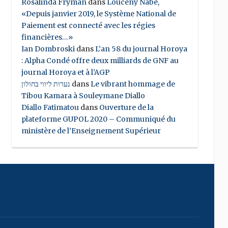
Rosalinda Fryman
dans
Louceny Nabe,
«Depuis janvier 2019, le Système National de
Paiement est connecté avec les régies
financières…»
Ian Dombroski
dans
L’an 58 du journal Horoya
: Alpha Condé offre deux milliards de GNF au
journal Horoya et à l’AGP
נערות ליווי בחולון
dans
Le vibrant hommage de
Tibou Kamara à Souleymane Diallo
Diallo Fatimatou
dans
Ouverture de la
plateforme GUPOL 2020 – Communiqué du
ministère de l’Enseignement Supérieur