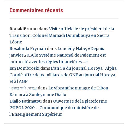
Commentaires récents
RonaldFrumn
dans
Visite officielle : le président de la
Transition, Colonel Mamadi Doumbouya en Sierra
Léone
Rosalinda Fryman
dans
Louceny Nabe, «Depuis
janvier 2019, le Système National de Paiement est
connecté avec les régies financières…»
Ian Dombroski
dans
L’an 58 du journal Horoya : Alpha
Condé offre deux milliards de GNF au journal Horoya
et à l’AGP
נערות ליווי בחולון
dans
Le vibrant hommage de Tibou
Kamara à Souleymane Diallo
Diallo Fatimatou
dans
Ouverture de la plateforme
GUPOL 2020 – Communiqué du ministère de
l’Enseignement Supérieur