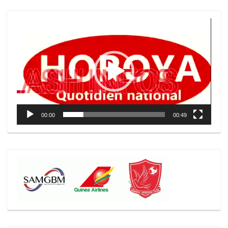
Lecteur
vidéo
00:00
00:49