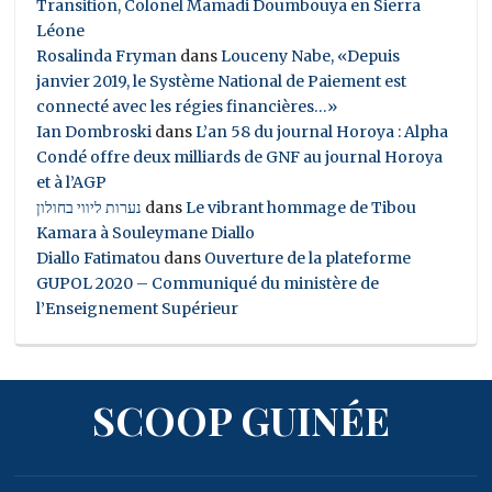
Transition, Colonel Mamadi Doumbouya en Sierra
Léone
Rosalinda Fryman
dans
Louceny Nabe, «Depuis
janvier 2019, le Système National de Paiement est
connecté avec les régies financières…»
Ian Dombroski
dans
L’an 58 du journal Horoya : Alpha
Condé offre deux milliards de GNF au journal Horoya
et à l’AGP
נערות ליווי בחולון
dans
Le vibrant hommage de Tibou
Kamara à Souleymane Diallo
Diallo Fatimatou
dans
Ouverture de la plateforme
GUPOL 2020 – Communiqué du ministère de
l’Enseignement Supérieur
SCOOP GUINÉE