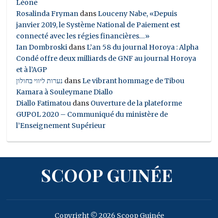
Léone
Rosalinda Fryman
dans
Louceny Nabe, «Depuis
janvier 2019, le Système National de Paiement est
connecté avec les régies financières…»
Ian Dombroski
dans
L’an 58 du journal Horoya : Alpha
Condé offre deux milliards de GNF au journal Horoya
et à l’AGP
נערות ליווי בחולון
dans
Le vibrant hommage de Tibou
Kamara à Souleymane Diallo
Diallo Fatimatou
dans
Ouverture de la plateforme
GUPOL 2020 – Communiqué du ministère de
l’Enseignement Supérieur
SCOOP GUINÉE
Copyright © 2026 Scoop Guinée