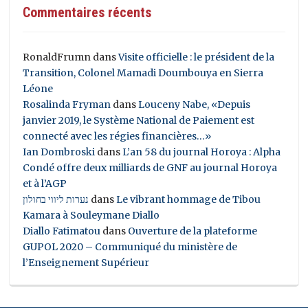
Commentaires récents
RonaldFrumn
dans
Visite officielle : le président de la
Transition, Colonel Mamadi Doumbouya en Sierra
Léone
Rosalinda Fryman
dans
Louceny Nabe, «Depuis
janvier 2019, le Système National de Paiement est
connecté avec les régies financières…»
Ian Dombroski
dans
L’an 58 du journal Horoya : Alpha
Condé offre deux milliards de GNF au journal Horoya
et à l’AGP
נערות ליווי בחולון
dans
Le vibrant hommage de Tibou
Kamara à Souleymane Diallo
Diallo Fatimatou
dans
Ouverture de la plateforme
GUPOL 2020 – Communiqué du ministère de
l’Enseignement Supérieur