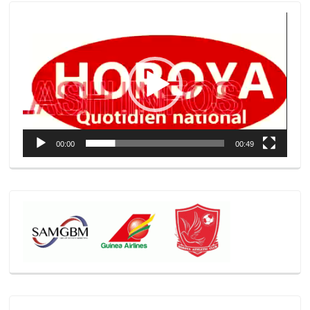
Lecteur
vidéo
00:00
00:49