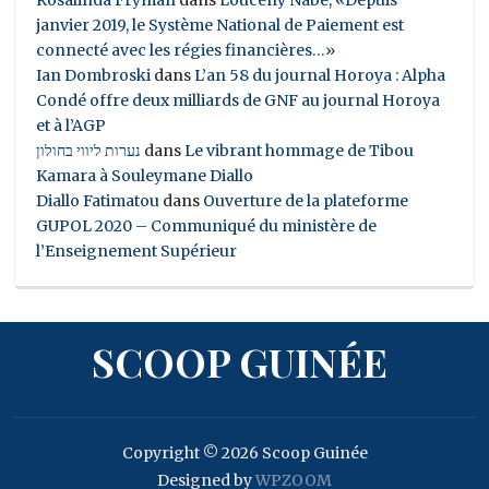
janvier 2019, le Système National de Paiement est
connecté avec les régies financières…»
Ian Dombroski
dans
L’an 58 du journal Horoya : Alpha
Condé offre deux milliards de GNF au journal Horoya
et à l’AGP
נערות ליווי בחולון
dans
Le vibrant hommage de Tibou
Kamara à Souleymane Diallo
Diallo Fatimatou
dans
Ouverture de la plateforme
GUPOL 2020 – Communiqué du ministère de
l’Enseignement Supérieur
SCOOP GUINÉE
Copyright © 2026 Scoop Guinée
Designed by
WPZOOM