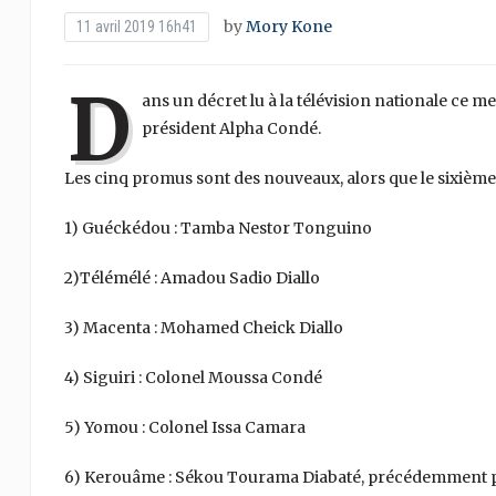
by
Mory Kone
11 avril 2019 16h41
D
ans un décret lu à la télévision nationale ce me
président Alpha Condé.
Les cinq promus sont des nouveaux, alors que le sixième 
1) Guéckédou : Tamba Nestor Tonguino
2)Télémélé : Amadou Sadio Diallo
3) Macenta : Mohamed Cheick Diallo
4) Siguiri : Colonel Moussa Condé
5) Yomou : Colonel Issa Camara
6) Kerouâme : Sékou Tourama Diabaté, précédemment p