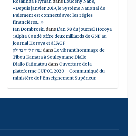
Rosalinda Fryman
dans
Louceny Nabe,
«Depuis janvier 2019, le Système National de
Paiement est connecté avec les régies
financières…»
Ian Dombroski
dans
L’an 58 du journal Horoya
: Alpha Condé offre deux milliards de GNF au
journal Horoya et à l’AGP
נערות ליווי בחולון
dans
Le vibrant hommage de
Tibou Kamara à Souleymane Diallo
Diallo Fatimatou
dans
Ouverture de la
plateforme GUPOL 2020 – Communiqué du
ministère de l’Enseignement Supérieur