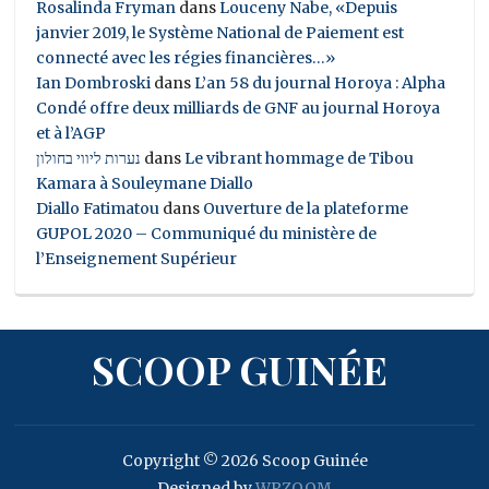
Rosalinda Fryman
dans
Louceny Nabe, «Depuis
janvier 2019, le Système National de Paiement est
connecté avec les régies financières…»
Ian Dombroski
dans
L’an 58 du journal Horoya : Alpha
Condé offre deux milliards de GNF au journal Horoya
et à l’AGP
נערות ליווי בחולון
dans
Le vibrant hommage de Tibou
Kamara à Souleymane Diallo
Diallo Fatimatou
dans
Ouverture de la plateforme
GUPOL 2020 – Communiqué du ministère de
l’Enseignement Supérieur
SCOOP GUINÉE
Copyright © 2026 Scoop Guinée
Designed by
WPZOOM