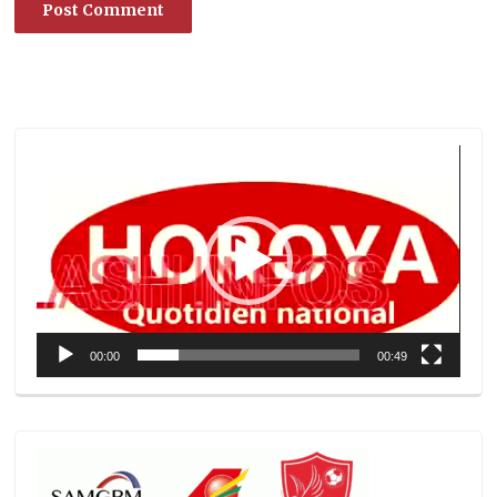
Lecteur
vidéo
00:00
00:49