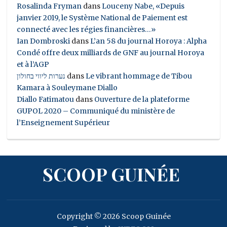
Rosalinda Fryman
dans
Louceny Nabe, «Depuis
janvier 2019, le Système National de Paiement est
connecté avec les régies financières…»
Ian Dombroski
dans
L’an 58 du journal Horoya : Alpha
Condé offre deux milliards de GNF au journal Horoya
et à l’AGP
נערות ליווי בחולון
dans
Le vibrant hommage de Tibou
Kamara à Souleymane Diallo
Diallo Fatimatou
dans
Ouverture de la plateforme
GUPOL 2020 – Communiqué du ministère de
l’Enseignement Supérieur
SCOOP GUINÉE
Copyright © 2026 Scoop Guinée