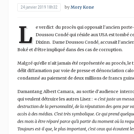
by
Mory Kone
24 janvier 2019 18h32
L
e verdict du procès qui opposait l’ancien po
Doussou Condé qui réside aux USA est tombé ce j
Dixinn. Dame Doussou Condé, accusait l’ancien
Boké et d’être impliqué dans des cas de corruption.
Malgré qu’elle n’ait jamais été représentée au procés, l
délit diffamation par voie de presse et dénonciation ca
condamné au paiement de deux millions de francs guin
Damantang Albert Camara, au sortie d’audience interrogé 
qui veulent détruire les autres Lisez : «
c’est juste un mess
destruction de la personnalité, de la réputation des gens par vo
accès à des médias. C’est très symbolique. Ce qui prend quelqu
des mois à être réparé parce qu’à partir du moment où la requêt
Toujours est-il que, le plus important, c’est ceux qui écoutent l