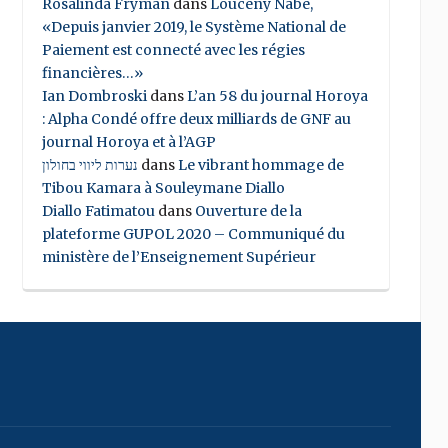
Rosalinda Fryman
dans
Louceny Nabe,
«Depuis janvier 2019, le Système National de
Paiement est connecté avec les régies
financières…»
Ian Dombroski
dans
L’an 58 du journal Horoya
: Alpha Condé offre deux milliards de GNF au
journal Horoya et à l’AGP
נערות ליווי בחולון
dans
Le vibrant hommage de
Tibou Kamara à Souleymane Diallo
Diallo Fatimatou
dans
Ouverture de la
plateforme GUPOL 2020 – Communiqué du
ministère de l’Enseignement Supérieur