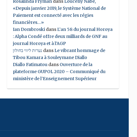
Rosalinda Fryman
dans
Louceny Nabe,
«Depuis janvier 2019, le Système National de
Paiement est connecté avec les régies
financières…»
Ian Dombroski
dans
L’an 58 du journal Horoya
: Alpha Condé offre deux milliards de GNF au
journal Horoya et à l’AGP
נערות ליווי בחולון
dans
Le vibrant hommage de
Tibou Kamara à Souleymane Diallo
Diallo Fatimatou
dans
Ouverture de la
plateforme GUPOL 2020 – Communiqué du
ministère de l’Enseignement Supérieur