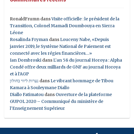
RonaldFrumn
dans
Visite officielle : le président de la
Transition, Colonel Mamadi Doumbouya en Sierra
Léone
Rosalinda Fryman
dans
Louceny Nabe, «Depuis
janvier 2019, le Système National de Paiement est
connecté avec les régies financières…»
Ian Dombroski
dans
L’an 58 du journal Horoya : Alpha
Condé offre deux milliards de GNF au journal Horoya
et à l’AGP
נערות ליווי בחולון
dans
Le vibrant hommage de Tibou
Kamara à Souleymane Diallo
Diallo Fatimatou
dans
Ouverture de la plateforme
GUPOL 2020 – Communiqué du ministère de
l’Enseignement Supérieur