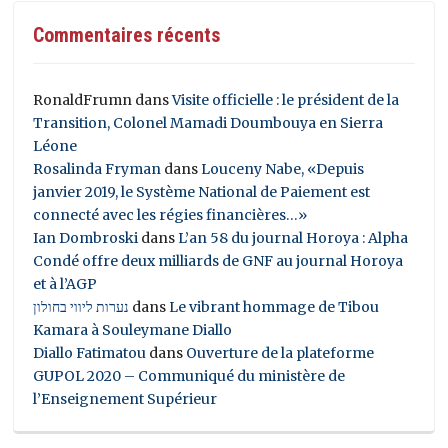
Commentaires récents
RonaldFrumn
dans
Visite officielle : le président de la
Transition, Colonel Mamadi Doumbouya en Sierra
Léone
Rosalinda Fryman
dans
Louceny Nabe, «Depuis
janvier 2019, le Système National de Paiement est
connecté avec les régies financières…»
Ian Dombroski
dans
L’an 58 du journal Horoya : Alpha
Condé offre deux milliards de GNF au journal Horoya
et à l’AGP
נערות ליווי בחולון
dans
Le vibrant hommage de Tibou
Kamara à Souleymane Diallo
Diallo Fatimatou
dans
Ouverture de la plateforme
GUPOL 2020 – Communiqué du ministère de
l’Enseignement Supérieur