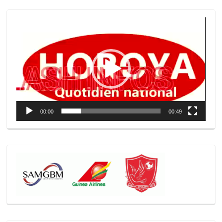
Lecteur
vidéo
00:00
00:49