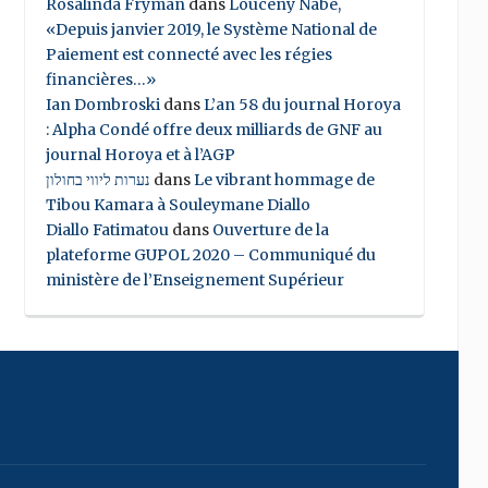
Rosalinda Fryman
dans
Louceny Nabe,
«Depuis janvier 2019, le Système National de
Paiement est connecté avec les régies
financières…»
Ian Dombroski
dans
L’an 58 du journal Horoya
: Alpha Condé offre deux milliards de GNF au
journal Horoya et à l’AGP
נערות ליווי בחולון
dans
Le vibrant hommage de
Tibou Kamara à Souleymane Diallo
Diallo Fatimatou
dans
Ouverture de la
plateforme GUPOL 2020 – Communiqué du
ministère de l’Enseignement Supérieur