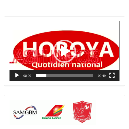
Lecteur
vidéo
00:00
00:49