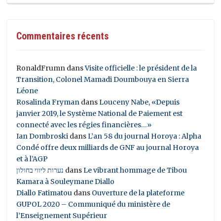
Commentaires récents
RonaldFrumn
dans
Visite officielle : le président de la
Transition, Colonel Mamadi Doumbouya en Sierra
Léone
Rosalinda Fryman
dans
Louceny Nabe, «Depuis
janvier 2019, le Système National de Paiement est
connecté avec les régies financières…»
Ian Dombroski
dans
L’an 58 du journal Horoya : Alpha
Condé offre deux milliards de GNF au journal Horoya
et à l’AGP
נערות ליווי בחולון
dans
Le vibrant hommage de Tibou
Kamara à Souleymane Diallo
Diallo Fatimatou
dans
Ouverture de la plateforme
GUPOL 2020 – Communiqué du ministère de
l’Enseignement Supérieur