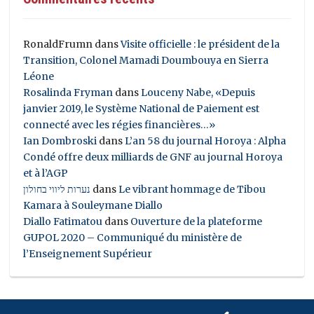
RonaldFrumn
dans
Visite officielle : le président de la
Transition, Colonel Mamadi Doumbouya en Sierra
Léone
Rosalinda Fryman
dans
Louceny Nabe, «Depuis
janvier 2019, le Système National de Paiement est
connecté avec les régies financières…»
Ian Dombroski
dans
L’an 58 du journal Horoya : Alpha
Condé offre deux milliards de GNF au journal Horoya
et à l’AGP
נערות ליווי בחולון
dans
Le vibrant hommage de Tibou
Kamara à Souleymane Diallo
Diallo Fatimatou
dans
Ouverture de la plateforme
GUPOL 2020 – Communiqué du ministère de
l’Enseignement Supérieur