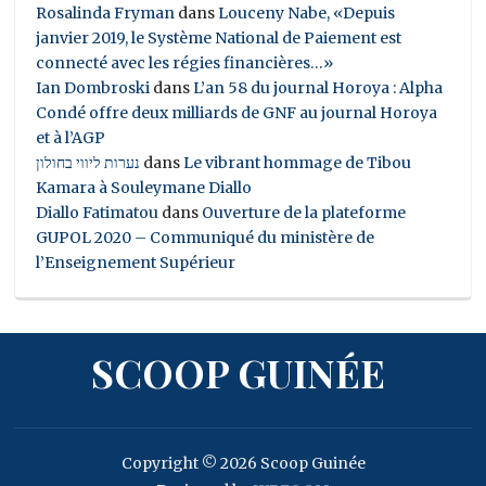
Rosalinda Fryman
dans
Louceny Nabe, «Depuis
janvier 2019, le Système National de Paiement est
connecté avec les régies financières…»
Ian Dombroski
dans
L’an 58 du journal Horoya : Alpha
Condé offre deux milliards de GNF au journal Horoya
et à l’AGP
נערות ליווי בחולון
dans
Le vibrant hommage de Tibou
Kamara à Souleymane Diallo
Diallo Fatimatou
dans
Ouverture de la plateforme
GUPOL 2020 – Communiqué du ministère de
l’Enseignement Supérieur
SCOOP GUINÉE
Copyright © 2026 Scoop Guinée