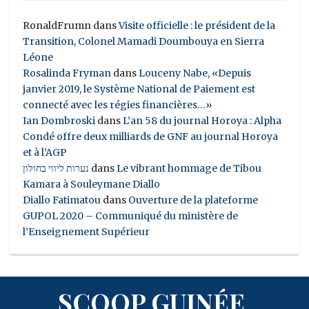
RonaldFrumn
dans
Visite officielle : le président de la
Transition, Colonel Mamadi Doumbouya en Sierra
Léone
Rosalinda Fryman
dans
Louceny Nabe, «Depuis
janvier 2019, le Système National de Paiement est
connecté avec les régies financières…»
Ian Dombroski
dans
L’an 58 du journal Horoya : Alpha
Condé offre deux milliards de GNF au journal Horoya
et à l’AGP
נערות ליווי בחולון
dans
Le vibrant hommage de Tibou
Kamara à Souleymane Diallo
Diallo Fatimatou
dans
Ouverture de la plateforme
GUPOL 2020 – Communiqué du ministère de
l’Enseignement Supérieur
SCOOP GUINÉE