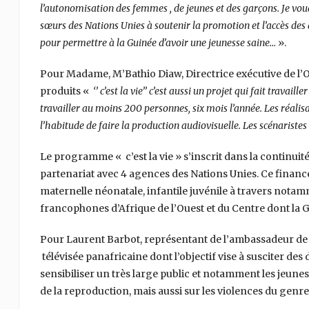
l’autonomisation des femmes , de jeunes et des garçons. Je voud
sœurs des Nations Unies à soutenir la promotion et l’accès des 
pour permettre à la Guinée d’avoir une jeunesse saine…
».
Pour Madame, M’Bathio Diaw, Directrice exécutive de l’O
produits «
‘’ c’est la vie’’ c’est aussi un projet qui fait travai
travailler au moins 200 personnes, six mois l’année. Les réalis
l’habitude de faire la production audiovisuelle. Les scénariste
Le programme « c’est la vie » s’inscrit dans la continuit
partenariat avec 4 agences des Nations Unies. Ce finance
maternelle néonatale, infantile juvénile à travers nota
francophones d’Afrique de l’Ouest et du Centre dont la 
Pour Laurent Barbot, représentant de l’ambassadeur de la Fr
télévisée panafricaine dont l’objectif vise à susciter des 
sensibiliser un très large public et notamment les jeunes s
de la reproduction, mais aussi sur les violences du genre