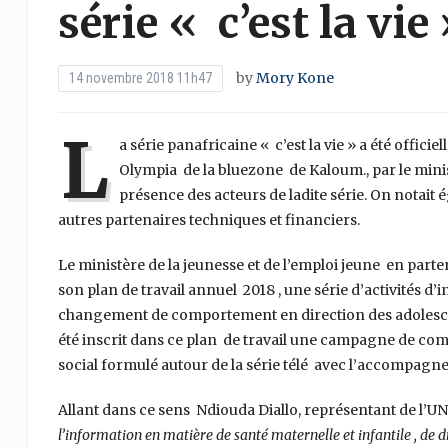
série « c’est la vie
by
Mory Kone
14 novembre 2018 11h47
L
a série panafricaine « c’est la vie » a été offic
Olympia de la bluezone de Kaloum., par le minis
présence des acteurs de ladite série. On notait
autres partenaires techniques et financiers.
Le ministère de la jeunesse et de l’emploi jeune en part
son plan de travail annuel 2018 , une série d’activités 
changement de comportement en direction des adolescents
été inscrit dans ce plan de travail une campagne de c
social formulé autour de la série télé avec l’accompag
Allant dans ce sens Ndiouda Diallo, représentant de l’U
l’information en matière de santé maternelle et infantile , de d