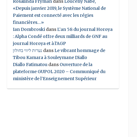
Rosalinda Fryman
dans
Louceny Nabe,
«Depuis janvier 2019, le Système National de
Paiement est connecté avec les régies
financières…»
Ian Dombroski
dans
L’an 58 du journal Horoya
: Alpha Condé offre deux milliards de GNF au
journal Horoya et à l’AGP
נערות ליווי בחולון
dans
Le vibrant hommage de
Tibou Kamara à Souleymane Diallo
Diallo Fatimatou
dans
Ouverture de la
plateforme GUPOL 2020 – Communiqué du
ministère de l’Enseignement Supérieur