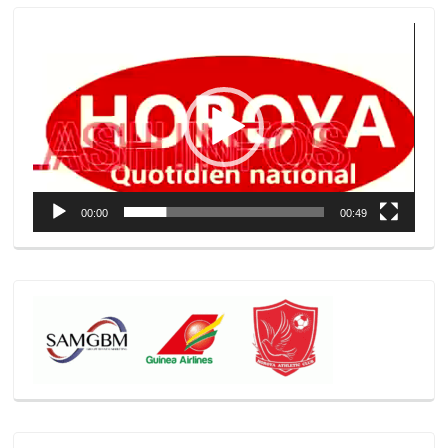
Lecteur
vidéo
00:00
00:49