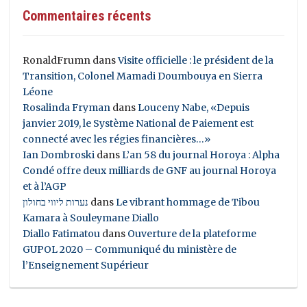
Commentaires récents
RonaldFrumn
dans
Visite officielle : le président de la
Transition, Colonel Mamadi Doumbouya en Sierra
Léone
Rosalinda Fryman
dans
Louceny Nabe, «Depuis
janvier 2019, le Système National de Paiement est
connecté avec les régies financières…»
Ian Dombroski
dans
L’an 58 du journal Horoya : Alpha
Condé offre deux milliards de GNF au journal Horoya
et à l’AGP
נערות ליווי בחולון
dans
Le vibrant hommage de Tibou
Kamara à Souleymane Diallo
Diallo Fatimatou
dans
Ouverture de la plateforme
GUPOL 2020 – Communiqué du ministère de
l’Enseignement Supérieur