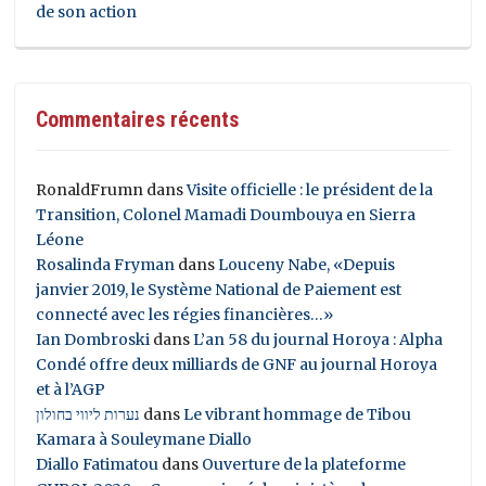
de son action
Commentaires récents
RonaldFrumn
dans
Visite officielle : le président de la
Transition, Colonel Mamadi Doumbouya en Sierra
Léone
Rosalinda Fryman
dans
Louceny Nabe, «Depuis
janvier 2019, le Système National de Paiement est
connecté avec les régies financières…»
Ian Dombroski
dans
L’an 58 du journal Horoya : Alpha
Condé offre deux milliards de GNF au journal Horoya
et à l’AGP
נערות ליווי בחולון
dans
Le vibrant hommage de Tibou
Kamara à Souleymane Diallo
Diallo Fatimatou
dans
Ouverture de la plateforme