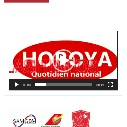
Lecteur
vidéo
00:00
00:49