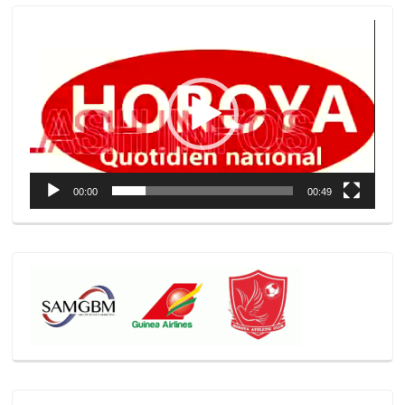
Lecteur
vidéo
00:00
00:49