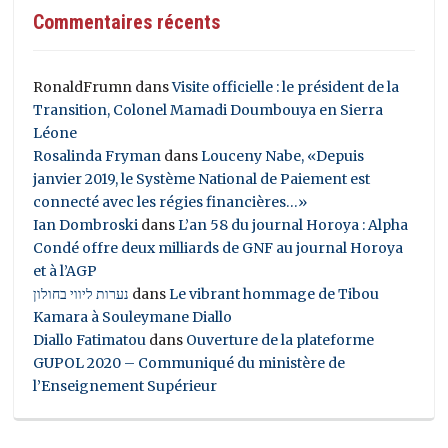
Commentaires récents
RonaldFrumn
dans
Visite officielle : le président de la
Transition, Colonel Mamadi Doumbouya en Sierra
Léone
Rosalinda Fryman
dans
Louceny Nabe, «Depuis
janvier 2019, le Système National de Paiement est
connecté avec les régies financières…»
Ian Dombroski
dans
L’an 58 du journal Horoya : Alpha
Condé offre deux milliards de GNF au journal Horoya
et à l’AGP
נערות ליווי בחולון
dans
Le vibrant hommage de Tibou
Kamara à Souleymane Diallo
Diallo Fatimatou
dans
Ouverture de la plateforme
GUPOL 2020 – Communiqué du ministère de
l’Enseignement Supérieur